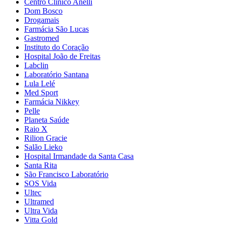
Centro Clínico Anelli
Dom Bosco
Drogamais
Farmácia São Lucas
Gastromed
Instituto do Coração
Hospital João de Freitas
Labclin
Laboratório Santana
Lula Lelé
Med Sport
Farmácia Nikkey
Pelle
Planeta Saúde
Raio X
Rilion Gracie
Salão Lieko
Hospital Irmandade da Santa Casa
Santa Rita
São Francisco Laboratório
SOS Vida
Ultec
Ultramed
Ultra Vida
Vitta Gold