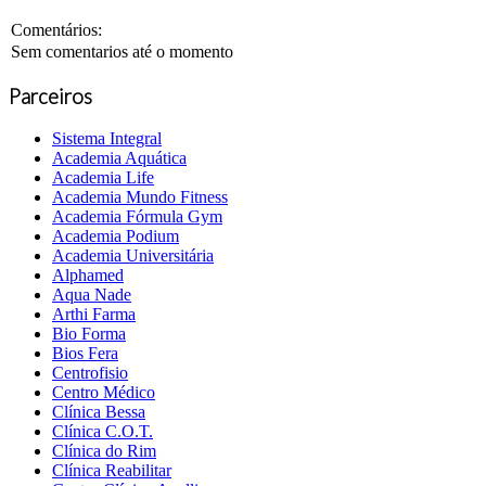
Comentários:
Sem comentarios até o momento
Parceiros
Sistema Integral
Academia Aquática
Academia Life
Academia Mundo Fitness
Academia Fórmula Gym
Academia Podium
Academia Universitária
Alphamed
Aqua Nade
Arthi Farma
Bio Forma
Bios Fera
Centrofisio
Centro Médico
Clínica Bessa
Clínica C.O.T.
Clínica do Rim
Clínica Reabilitar