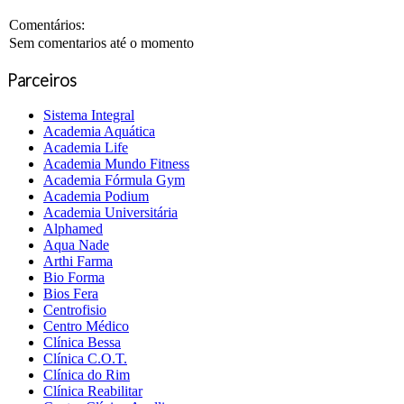
Comentários:
Sem comentarios até o momento
Parceiros
Sistema Integral
Academia Aquática
Academia Life
Academia Mundo Fitness
Academia Fórmula Gym
Academia Podium
Academia Universitária
Alphamed
Aqua Nade
Arthi Farma
Bio Forma
Bios Fera
Centrofisio
Centro Médico
Clínica Bessa
Clínica C.O.T.
Clínica do Rim
Clínica Reabilitar