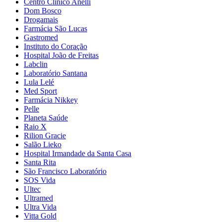
Centro Clínico Anelli
Dom Bosco
Drogamais
Farmácia São Lucas
Gastromed
Instituto do Coração
Hospital João de Freitas
Labclin
Laboratório Santana
Lula Lelé
Med Sport
Farmácia Nikkey
Pelle
Planeta Saúde
Raio X
Rilion Gracie
Salão Lieko
Hospital Irmandade da Santa Casa
Santa Rita
São Francisco Laboratório
SOS Vida
Ultec
Ultramed
Ultra Vida
Vitta Gold