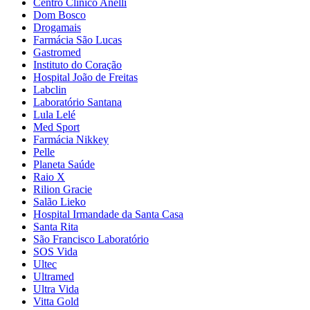
Centro Clínico Anelli
Dom Bosco
Drogamais
Farmácia São Lucas
Gastromed
Instituto do Coração
Hospital João de Freitas
Labclin
Laboratório Santana
Lula Lelé
Med Sport
Farmácia Nikkey
Pelle
Planeta Saúde
Raio X
Rilion Gracie
Salão Lieko
Hospital Irmandade da Santa Casa
Santa Rita
São Francisco Laboratório
SOS Vida
Ultec
Ultramed
Ultra Vida
Vitta Gold