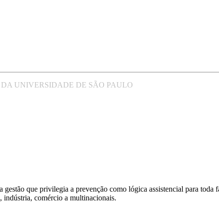
 DA UNIVERSIDADE DE SÃO PAULO
estão que privilegia a prevenção como lógica assistencial para toda fam
indústria, comércio a multinacionais.