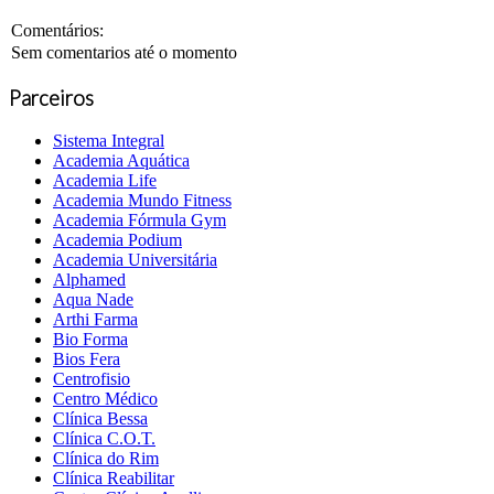
Comentários:
Sem comentarios até o momento
Parceiros
Sistema Integral
Academia Aquática
Academia Life
Academia Mundo Fitness
Academia Fórmula Gym
Academia Podium
Academia Universitária
Alphamed
Aqua Nade
Arthi Farma
Bio Forma
Bios Fera
Centrofisio
Centro Médico
Clínica Bessa
Clínica C.O.T.
Clínica do Rim
Clínica Reabilitar